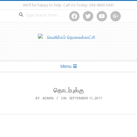
Skip
We’ll be happy to help. Call Us Today: 044 4860 6441
to
Search
facebook
twitter
youtube
google
content
Secondary
Menu
Navigation
Menu
தொடர்புக்கு
BY:
ADMIN
ON:
SEPTEMBER 11, 2017